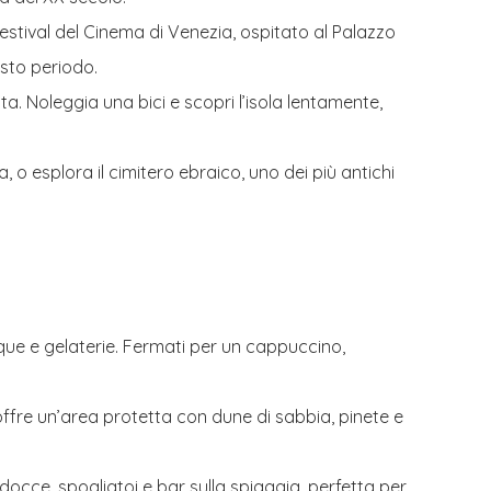
Festival del Cinema di Venezia, ospitato al Palazzo
esto periodo.
tta. Noleggia una bici e scopri l’isola lentamente,
, o esplora il cimitero ebraico, uno dei più antichi
tique e gelaterie. Fermati per un cappuccino,
 offre un’area protetta con dune di sabbia, pinete e
docce, spogliatoi e bar sulla spiaggia, perfetta per