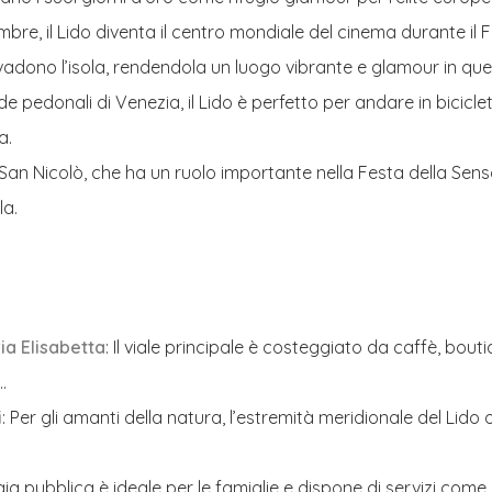
bre, il Lido diventa il centro mondiale del cinema durante il 
 invadono l’isola, rendendola un luogo vibrante e glamour in qu
ade pedonali di Venezia, il Lido è perfetto per andare in bicicle
a.
i San Nicolò, che ha un ruolo importante nella Festa della Sensa
la.
ia Elisabetta
: Il viale principale è costeggiato da caffè, bou
.
i
: Per gli amanti della natura, l’estremità meridionale del Lido
ia pubblica è ideale per le famiglie e dispone di servizi come 