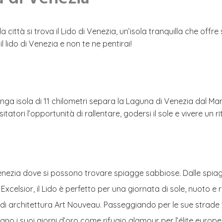
a città si trova il Lido di Venezia, un’isola tranquilla che off
 lido di Venezia e non te ne pentirai!
ga isola di 11 chilometri separa la Laguna di Venezia dal Mar 
sitatori l’opportunità di rallentare, godersi il sole e vivere un ri
i Venezia dove si possono trovare spiagge sabbiose. Dalle spi
 Excelsior, il Lido è perfetto per una giornata di sole, nuoto e 
i di architettura Art Nouveau. Passeggiando per le sue strade t
dano i suoi giorni d’oro come rifugio glamour per l’élite europ