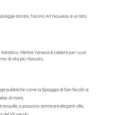
re spiagge dorate, fascino Art Nouveau e un lato
Adriatico. Mentre Venezia è celebre per i suoi
tmo di vita più rilassato.
agge pubbliche come la Spiaggia di San Nicolò ai
relax al mare.
ranquille, si possono ammirare eleganti ville,
ea del XX secolo.