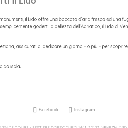
ti il Lido
monumenti, il Lido offre una boccata d’aria fresca ed una fuga 
semplicemente goderti la bellezza dell’Adriatico, il Lido di Ve
ziana, assicurati di dedicare un giorno – o più – per scoprire
ida isola.
Facebook
Instagram
 VENICE TOURS - SESTIERE DORSODURO 1441, 30123, VENEZIA (VE) -