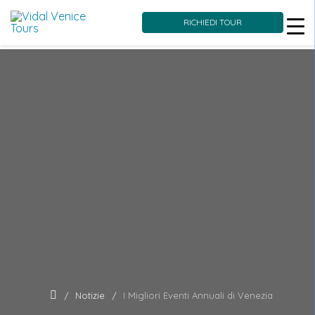
RICHIEDI TOUR
Skip
to
content
Notizie
I Migliori Eventi Annuali di Venezia