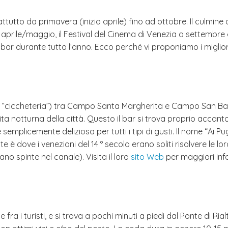
ttutto da primavera (inizio aprile) fino ad ottobre. Il culmine
d aprile/maggio, il Festival del Cinema di Venezia a settembre 
 bar durante tutto l’anno. Ecco perché vi proponiamo i migliori
 “ciccheteria”) tra Campo Santa Margherita e Campo San Barn
vita notturna della città. Questo il bar si trova proprio accan
 è semplicemente deliziosa per tutti i tipi di gusti. Il nome “A
 è dove i veneziani del 14 ° secolo erano soliti risolvere le
o spinte nel canale). Visita il loro
sito Web
per maggiori inf
a i turisti, e si trova a pochi minuti a piedi dal Ponte di Rialt