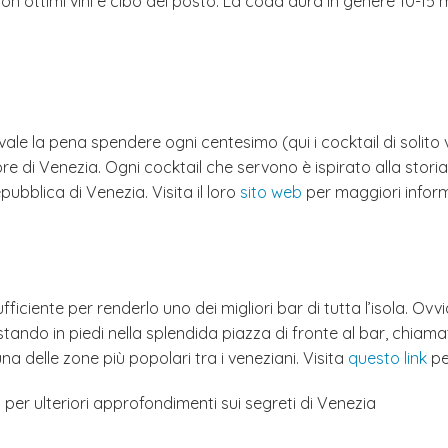
n ottimi vini e cibo del posto. La coda dura in genere 10-15 mi
ale la pena spendere ogni centesimo (qui i cocktail di solito v
ore di Venezia. Ogni cocktail che servono è ispirato alla stor
ubblica di Venezia. Visita il loro
sito web
per maggiori inform
ficiente per renderlo uno dei migliori bar di tutta l’isola. Ovv
de stando in piedi nella splendida piazza di fronte al bar, ch
na delle zone più popolari tra i veneziani. Visita
questo link
pe
s
per ulteriori approfondimenti sui segreti di Venezia