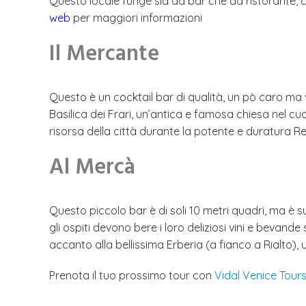
Questo locale funge sia da bar che da ristorante, co
web
per maggiori informazioni
Il Mercante
Questo è un cocktail bar di qualità, un pò caro ma v
Basilica dei Frari, un’antica e famosa chiesa nel cu
risorsa della città durante la potente e duratura Rep
Al Mercà
Questo piccolo bar è di soli 10 metri quadri, ma è suf
gli ospiti devono bere i loro deliziosi vini e bevan
accanto alla bellissima Erberia (a fianco a Rialto), u
Prenota il tuo prossimo tour con
Vidal Venice Tour