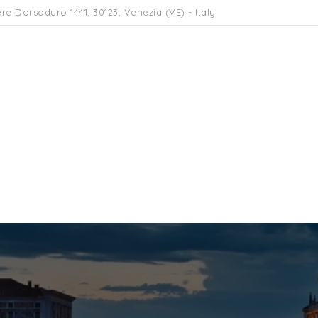
re Dorsoduro 1441, 30123, Venezia (VE) - Italy