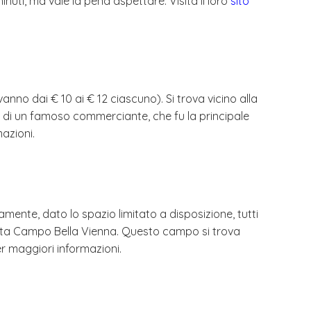
nuti, ma vale la pena aspettare. Visita il loro
sito
anno dai € 10 ai € 12 ciascuno). Si trova vicino alla
ia di un famoso commerciante, che fu la principale
azioni.
iamente, dato lo spazio limitato a disposizione, tutti
iamata Campo Bella Vienna. Questo campo si trova
r maggiori informazioni.