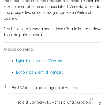
miei tour in barca intimi (massimo 10 ospiti)
esplorano
le zone orientali e meno conosciute di Venezia, offrendo
una prospettiva unica su luoghi come San Pietro di
Castello.
Perché la vera Venezia non è dove c’è la folla — ma dove
il silenzio parla ancora.
Articoli correlati:
I giardini segreti di Venezia
Le torri pendenti di Venezia
Navigazione
>>
Bird-Watching nella Laguna di Venezia
articoli
<<
Isola di San Servolo, Venezia: una guida per i