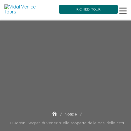
RICHIEDI TOUR
Skip
to
content
Notizie
I Giardini Segreti di Venezia: alla scoperta delle oasi della città