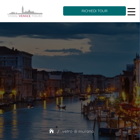
RICHIEDI TOUR
Skip
to
content
vetro di murano