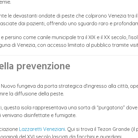
emie.
nte le devastanti ondate di peste che colpirono Venezia tra il 
i lasciate dai pazienti, offrendo uno sguardo raro e profondam
e persino come canile municipale tra il XIX e il XX secolo, l’is
una di Venezia, con accesso limitato al pubblico tramite visi
della prevenzione
etto Nuovo fungeva da porta strategica d’ingresso alla città,
nire la diffusione della peste.
ti, questa isola rappresentava una sorta di “purgatorio” dove
i venivano disinfettate e fumigate.
ociazione
Lazzaretti Veneziani
. Qui si trova il
Tezon Grande
(il
originali del XVI secolo lasciati da facchini e guardiani.