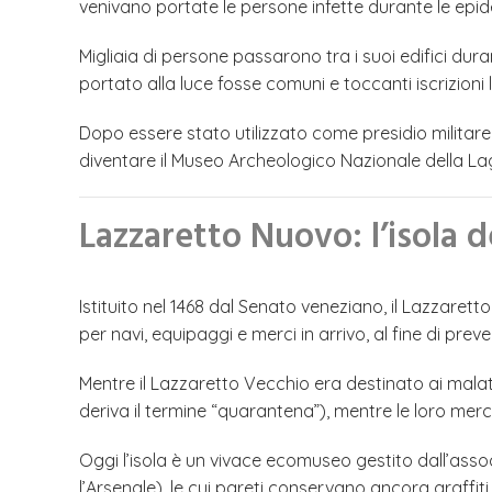
venivano portate le persone infette durante le epid
Migliaia di persone passarono tra i suoi edifici dura
portato alla luce fosse comuni e toccanti iscrizion
Dopo essere stato utilizzato come presidio militare 
diventare il Museo Archeologico Nazionale della Lag
Lazzaretto Nuovo: l’isola 
Istituito nel 1468 dal Senato veneziano, il Lazzar
per navi, equipaggi e merci in arrivo, al fine di preve
Mentre il Lazzaretto Vecchio era destinato ai mala
deriva il termine “quarantena”), mentre le loro merc
Oggi l’isola è un vivace ecomuseo gestito dall’ass
l’Arsenale), le cui pareti conservano ancora graffiti 