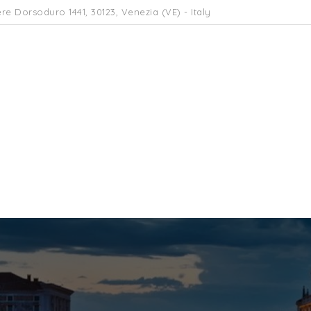
re Dorsoduro 1441, 30123, Venezia (VE) - Italy