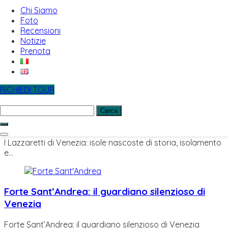
Chi Siamo
Foto
Recensioni
Le Piante e la Vegetazione Autoctona della
Notizie
Laguna di Venezia
Prenota
Le Piante e la Vegetazione Autoctona della Laguna di
Venezia:…
RICHIEDI TOUR
Ricerca
per:
I Lazzaretti di Venezia
I Lazzaretti di Venezia: isole nascoste di storia, isolamento
e…
Forte Sant’Andrea: il guardiano silenzioso di
Venezia
Forte Sant’Andrea: il guardiano silenzioso di Venezia