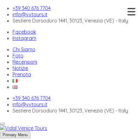
+39 340 676 7704
info@vvtours.it
Sestiere Dorsoduro 1441, 30123, Venezia (VE) - Italy
Facebook
Skip
Instagram
to
urbanistica Venezia
content
Chi Siamo
Foto
Recensioni
Bussolai di Burano: i biscotti che devi
Notizie
assolutamente assaggiare
Prenota
Bussolai di Burano: i biscotti che devi assolutamente
assaggiare Se…
+39 340 676 7704
info@vvtours.it
Sestiere Dorsoduro 1441, 30123, Venezia (VE) - Italy
I Gabbiani di Venezia
I Gabbiani di Venezia: Perché Non Dovresti Mai
Sottovalutare gli…
Primary Menu