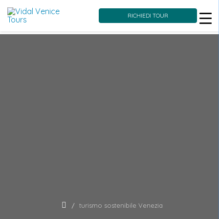
RICHIEDI TOUR
Skip
to
content
turismo sostenibile Venezia