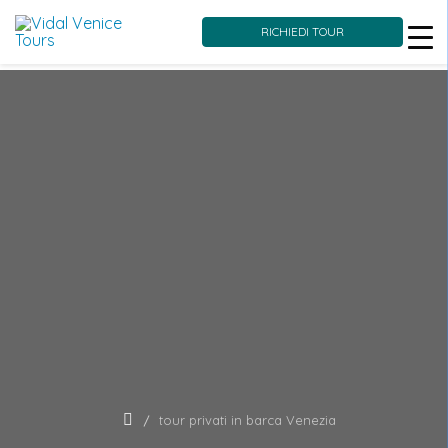
RICHIEDI TOUR
Skip
to
content
tour privati in barca Venezia