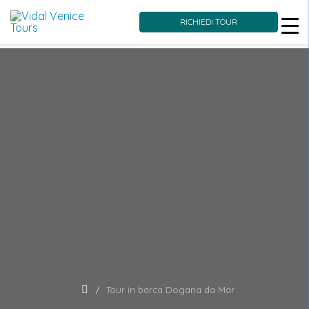
RICHIEDI TOUR
Skip
to
content
Tour in barca Dogana da Mar