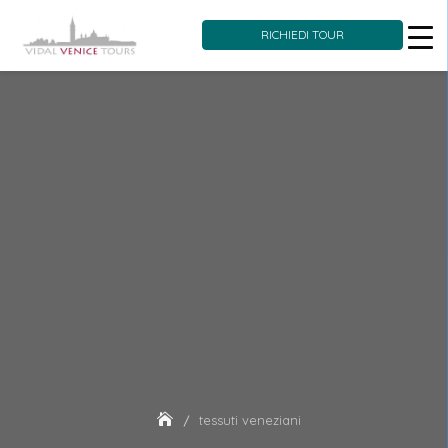
RICHIEDI TOUR
Skip
to
content
tessuti veneziani