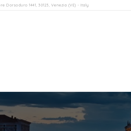
re Dorsoduro 1441, 30123, Venezia (VE) - Italy