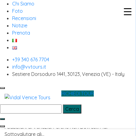
Chi Siamo
Foto
Recensioni
Notizie
Skip
Prenota
to
luoghi storici Venezia
content
Bussolai di Burano: i biscotti che
+39 340 676 7704
info@vvtours.it
devi assolutamente assaggiare
Sestiere Dorsoduro 1441, 30123, Venezia (VE) - Italy
Bussolai di Burano: i biscotti che devi assolutamente
assaggiare Se…
RICHIEDI TOUR
Ricerca
I Gabbiani di Venezia
per:
I Gabbiani di Venezia: Perché Non Dovresti Mai
Sottovalutare gli…