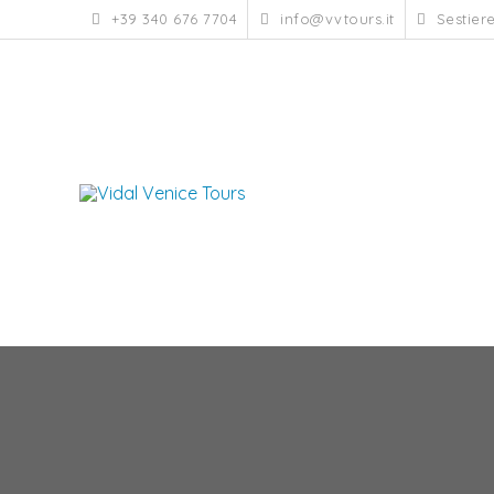
Skip
+39 340 676 7704
info@vvtours.it
Sestiere
to
content