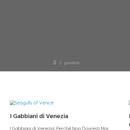
gondole
I Gabbiani di Venezia
I Gabbiani di Venezia: Perché Non Dovresti Mai