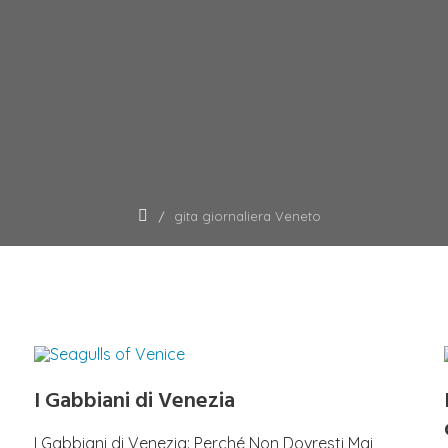
gita giornaliera Veneto
I Gabbiani di Venezia
I Gabbiani di Venezia: Perché Non Dovresti Mai