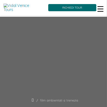
RICHIEDI TOUR
Skip
to
content
film ambientati a Venezia