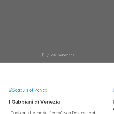
calli veneziane
I Gabbiani di Venezia
I Gabbiani di Venezia: Perché Non Dovresti Mai