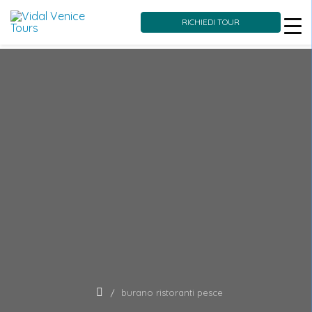
RICHIEDI TOUR
Skip
to
content
burano ristoranti pesce