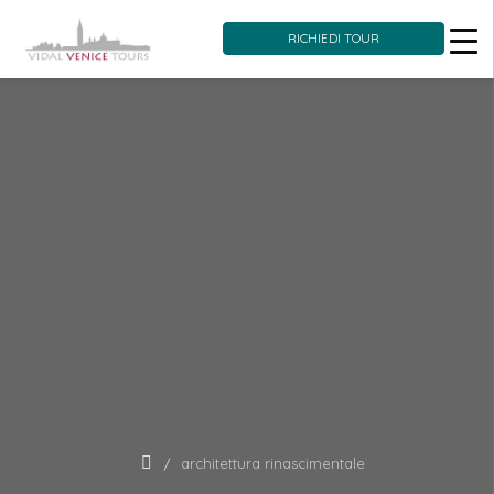
RICHIEDI TOUR
Skip
to
content
architettura rinascimentale