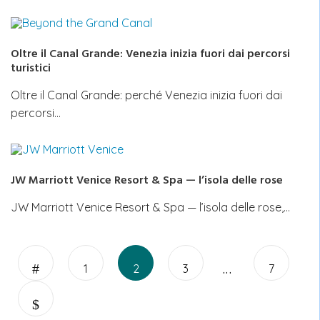
Oltre il Canal Grande: Venezia inizia fuori dai percorsi
turistici
Oltre il Canal Grande: perché Venezia inizia fuori dai
percorsi…
JW Marriott Venice Resort & Spa — l’isola delle rose
JW Marriott Venice Resort & Spa — l’isola delle rose,…
Paginazione
…
Page
Page
degli
Page
Page
1
2
3
7
articoli