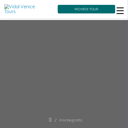
RICHIEDI TOUR
Skip
to
content
montegrotto