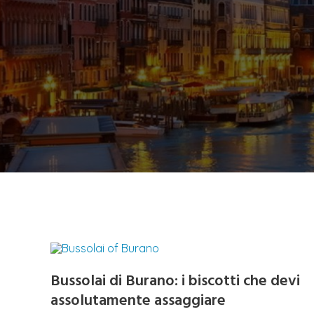
Bussolai di Burano: i biscotti che devi
assolutamente assaggiare