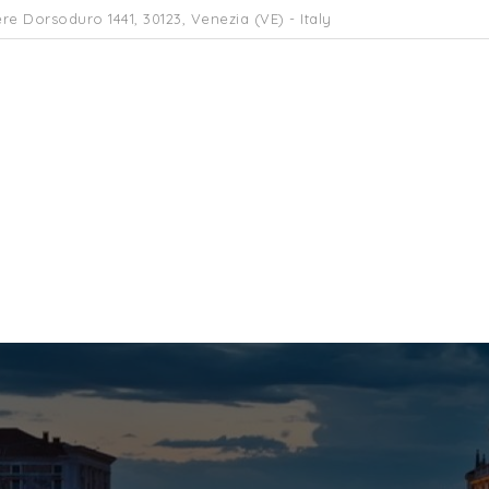
re Dorsoduro 1441, 30123, Venezia (VE) - Italy