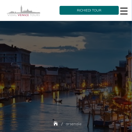
RICHIEDI TOUR
Skip
to
content
arsenale