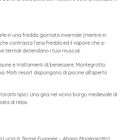
rle in una fredda giornata invernale (mentre in
che contrasta l’aria fredda ed il vapore che si
ue termali distendano i tuoi muscoli.
e, saune e trattamenti di benessere. Montegrotto
a. Molti resort dispongono di piscine all’aperto
storanti tipici. Una gita nel vicino borgo medievale di
ata di relax.
ta Lucia a
Terme Euganee – Abano Montegrotto)