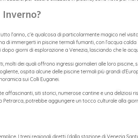
n Inverno?
tto l’anno, c’è qualcosa di particolarmente magico nel visita
a di immergerti in piscine termali fumanti, con l’acqua calda 
rsi dopo giorni di esplorazione a Venezia, lasciando che le acq
i, molti dei quali offrono ingressi giornalieri alle loro piscin
liente, ospita alcune delle piscine termali più grandi d’Europ
noramica sui Colli Euganei.
 affascinanti, siti storici, numerose cantine e una deliziosi ri
 Petrarca, potrebbe aggiungere un tocco culturale alla giorn
ce. I treni regionali diretti (dalla stazione di Venezia San