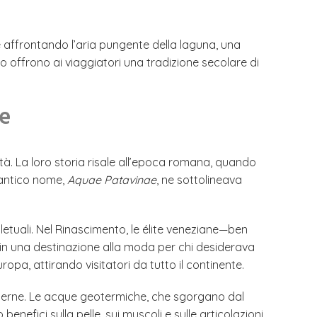
 e affrontando l’aria pungente della laguna, una
 offrono ai viaggiatori una tradizione secolare di
ee
chità. La loro storia risale all’epoca romana, quando
L’antico nome,
Aquae Patavinae
, ne sottolineava
letuali. Nel Rinascimento, le élite veneziane—ben
i in una destinazione alla moda per chi desiderava
uropa, attirando visitatori da tutto il continente.
derne. Le acque geotermiche, che sgorgano dal
enefici sulla pelle, sui muscoli e sulle articolazioni.