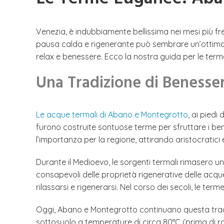
Venezia, è indubbiamente bellissima nei mesi più fre
pausa calda e rigenerante può sembrare un’ottima i
relax e benessere. Ecco la nostra guida per le te
Una Tradizione di Benesse
Le acque termali di Abano e Montegrotto
, ai piedi
furono costruite sontuose terme per sfruttare i ben
l’importanza per la regione, attirando aristocratici 
Durante il Medioevo, le sorgenti termali rimasero un
consapevoli delle proprietà rigenerative delle acqu
rilassarsi e rigenerarsi. Nel corso dei secoli, le ter
Oggi, Abano e Montegrotto continuano questa trad
sottosuolo a temperature di circa 80°C (prima di raffr