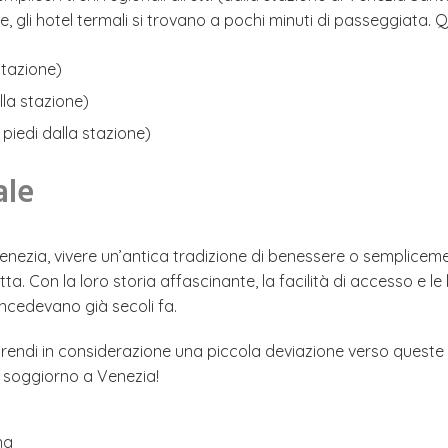
e, gli hotel termali si trovano a pochi minuti di passeggiata. 
stazione)
lla stazione)
 piedi dalla stazione)
ale
enezia, vivere un’antica tradizione di benessere o sempliceme
. Con la loro storia affascinante, la facilità di accesso e le
oncedevano già secoli fa.
, prendi in considerazione una piccola deviazione verso quest
o soggiorno a Venezia!
na