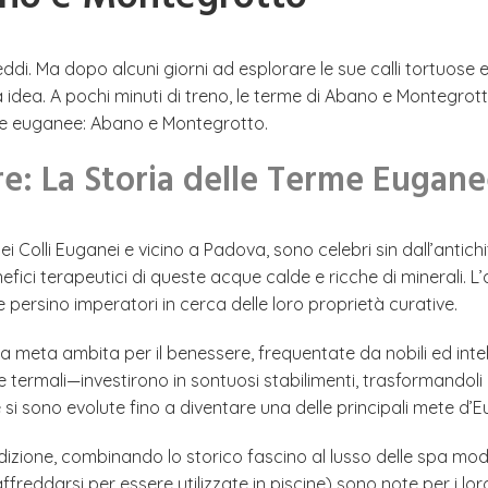
ddi. Ma dopo alcuni giorni ad esplorare le sue calli tortuose
dea. A pochi minuti di treno, le terme di Abano e Montegrotto
rme euganee: Abano e Montegrotto.
re: La Storia delle Terme Eugan
 dei Colli Euganei e vicino a Padova, sono celebri sin dall’anti
efici terapeutici di queste acque calde e ricche di minerali. 
e persino imperatori in cerca delle loro proprietà curative.
a meta ambita per il benessere, frequentate da nobili ed intel
e termali—investirono in sontuosi stabilimenti, trasformandol
me si sono evolute fino a diventare una delle principali mete d’E
izione, combinando lo storico fascino al lusso delle spa mo
eddarsi per essere utilizzate in piscine) sono note per i loro b