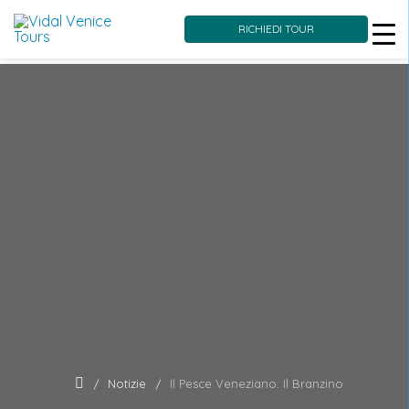
RICHIEDI TOUR
Skip
to
content
Notizie
Il Pesce Veneziano: Il Branzino