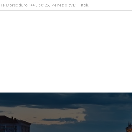
re Dorsoduro 1441, 30123, Venezia (VE) - Italy